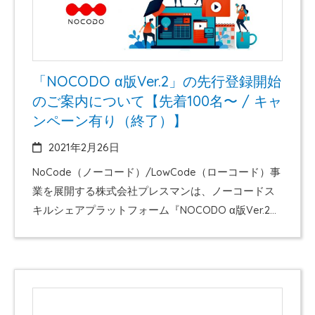
速させ、非プログラミング人材を含めた新たなIT人…
「NOCODO α版Ver.2」の先行登録開始
のご案内について【先着100名〜 / キャ
ンペーン有り（終了）】
2021年2月26日
NoCode（ノーコード）/LowCode（ローコード）事
業を展開する株式会社プレスマンは、ノーコードス
キルシェアプラットフォーム『NOCODO α版Ver.2』
の先行登録を、2021年2月26日（金）より開始いたし
ます。なお、α版Ver.2の本リリースは5月中旬を予定
しております。