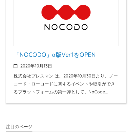
「NOCODO」α版Ver.1をOPEN
2020年10月13日
株式会社プレスマン は、2020年10月30日より、ノー
コード・ローコードに関するイベントや取引ができ
るプラットフォームの第一弾として、NoCode
Summitのイベント参加登録に特化したα版Ver.1をオ
ープンいたしました。 今後、ノーコードのスキルシ
ェア商品の売買ができる「α版Ver.2」および、チー
ム機能やマッチング機能など、自由に取引ができる
注目のページ
ようになる「β版」をリリースしていく予定です。