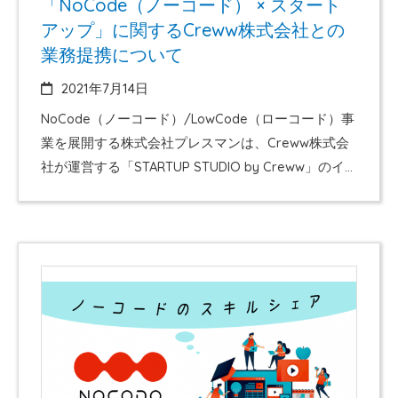
「NoCode（ノーコード） × スタート
アップ」に関するCreww株式会社との
業務提携について
2021年7月14日
NoCode（ノーコード）/LowCode（ローコード）事
業を展開する株式会社プレスマンは、Creww株式会
社が運営する「STARTUP STUDIO by Creww」のイ
ンキュベーションプログラム*1 とノーコード人材を
マッチングする目的で業務提携をいたしました *1 イ
ンキュベーションプログラム…期間限定で開催してい
る起業・事業化支援を目的としたプログラムです。
約半年の期間でメンバー募集、プロダクト開発、市
場検証を行い、新規事業の事業化を目指します。 概
要 株式会社プレスマンが2021年5月17日にα版Ver.2と
して公開したNoCode（ノーコード）の人材プラット
フォーム「NOCODO…