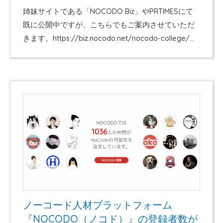
姉妹サイトである「NOCODO Biz」やPRTIMESにて
既に公開中ですが、こちらでもご案内させていただ
きます。https://biz.nocodo.net/nocodo-college/
NOCODO College（ノコド・カレッジ）とは？
NOCODO Collegeは、ノーコードを活用した企業の
現場DXを実現するための、DX内製構築支援 ＆ 現場
自走支援サービスです。「現場主導」で課題解決で
きる組織づくりの立ち上げから、現場自走後まで、
継続的に伴走サポートします。 現場DXが進まない理
由 ノーコードツールが導入されていても、現場が業
務DXに十分に活かせていない（”入口整理力” の不
足…
ノーコード人材プラットフォーム
『NOCODO（ノコド）』の登録者数が