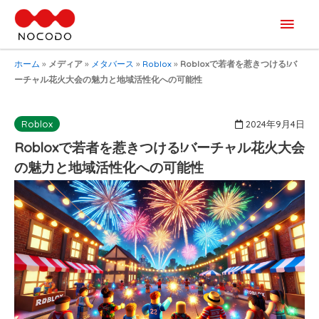
メ
イ
ホーム
»
メディア
»
メタバース
»
Roblox
»
Robloxで若者を惹きつける!バ
ーチャル花火大会の魅力と地域活性化への可能性
ン
メ
2024年9月4日
Roblox
Robloxで若者を惹きつける!バーチャル花火大会
ニ
の魅力と地域活性化への可能性
ュ
ー