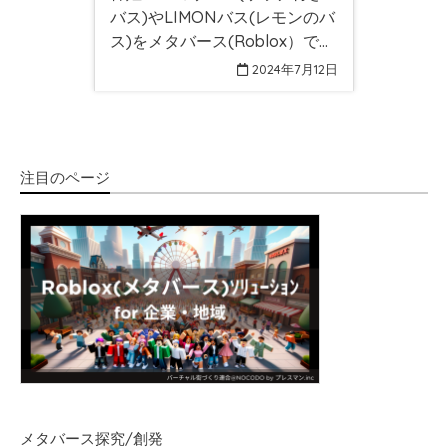
バス)やLIMONバス(レモンのバ
ス)をメタバース(Roblox）で動
かせる！前夜祭に参加しよう！
2024年7月12日
注目のページ
メタバース探究/創発