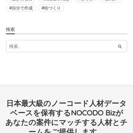
自分で作成
街づくり
検索
S
e
a
r
c
h
f
日本最大級のノーコード人材データ
o
r
ベースを保有するNOCODO Bizが
:
あなたの案件にマッチする人材とチ
ームをご提供します。