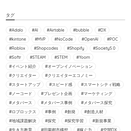
タグ
Adalo
AI
Airtable
bubble
DX
kintone
MVP
NoCode
OpenAI
POC
Roblox
Shopcodes
Shopify
Society5.0
Softr
STEAM
STEM
Yoom
イベント紹介
オープンイノベーション
クリエイター
クリエイターエコノミー
スタートアップ
スピード感
スマートシティ戦略
ノーコード
プレゼント企画
マーケティング
メタバース
メタバース事例
メタバース探究
ロブロックス
事例
創発
創造人材
地域課題解決
探究
探究学習
新規事業
生き方教育
田園都市構想
稼ぐ力
空間DX