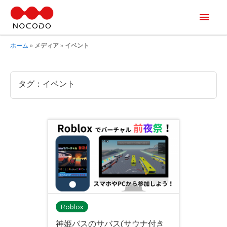
メ
イ
ホーム
»
メディア
»
イベント
ン
メ
タグ：イベント
ニ
ュ
ー
Roblox
神姫バスのサバス(サウナ付き