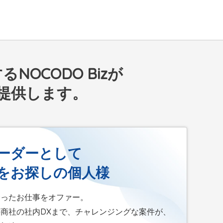
a
r
c
h
f
OCODO Bizが
o
提供します。
r
:
ーダーとして
をお探しの個人様
合ったお仕事をオファー。
商社の社内DXまで、チャレンジングな案件が、