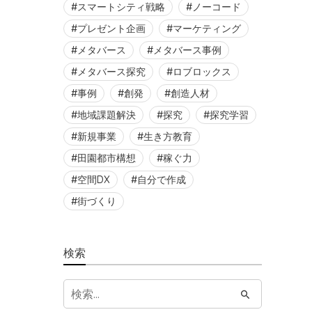
スマートシティ戦略
ノーコード
プレゼント企画
マーケティング
メタバース
メタバース事例
メタバース探究
ロブロックス
事例
創発
創造人材
地域課題解決
探究
探究学習
新規事業
生き方教育
田園都市構想
稼ぐ力
空間DX
自分で作成
街づくり
検索
S
e