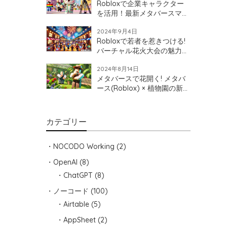
Robloxで企業キャラクター
を活用！最新メタバースマー
ケティング
2024年9月4日
Robloxで若者を惹きつける!
バーチャル花火大会の魅力と
地域活性化への可能性
2024年8月14日
メタバースで花開く! メタバ
ース(Roblox) × 植物園の新た
な可能性を探ろう!
カテゴリー
NOCODO Working
(2)
OpenAI
(8)
ChatGPT
(8)
ノーコード
(100)
Airtable
(5)
AppSheet
(2)