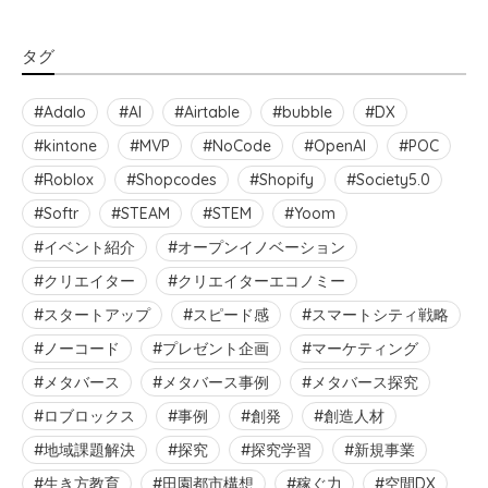
タグ
Adalo
AI
Airtable
bubble
DX
kintone
MVP
NoCode
OpenAI
POC
Roblox
Shopcodes
Shopify
Society5.0
Softr
STEAM
STEM
Yoom
イベント紹介
オープンイノベーション
クリエイター
クリエイターエコノミー
スタートアップ
スピード感
スマートシティ戦略
ノーコード
プレゼント企画
マーケティング
メタバース
メタバース事例
メタバース探究
ロブロックス
事例
創発
創造人材
地域課題解決
探究
探究学習
新規事業
生き方教育
田園都市構想
稼ぐ力
空間DX