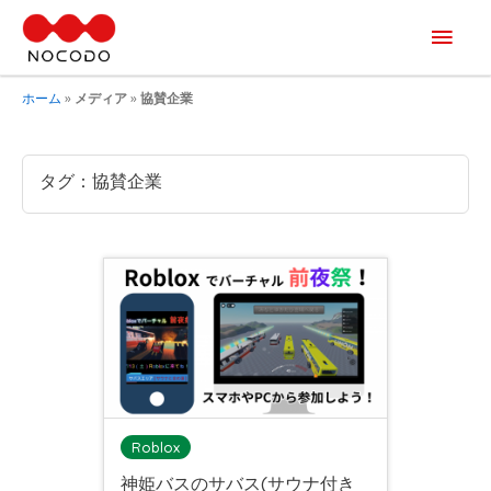
メ
イ
ホーム
»
メディア
»
協賛企業
ン
メ
タグ：協賛企業
ニ
ュ
ー
Roblox
神姫バスのサバス(サウナ付き