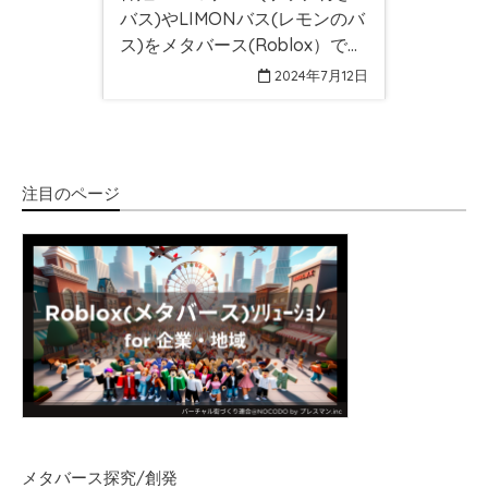
バス)やLIMONバス(レモンのバ
ス)をメタバース(Roblox）で動
かせる！前夜祭に参加しよう！
2024年7月12日
注目のページ
メタバース探究/創発