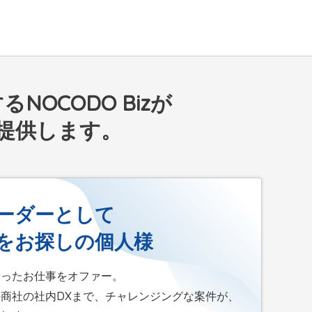
a
r
c
h
f
OCODO Bizが
o
提供します。
r
:
ーダーとして
をお探しの個人様
合ったお仕事をオファー。
商社の社内DXまで、チャレンジングな案件が、