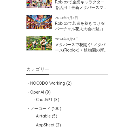
Robloxで企業キャラクター
を活用！最新メタバースマー
ケティング
2024年9月4日
Robloxで若者を惹きつける!
バーチャル花火大会の魅力と
地域活性化への可能性
2024年8月14日
メタバースで花開く! メタバ
ース(Roblox) × 植物園の新た
な可能性を探ろう!
カテゴリー
NOCODO Working
(2)
OpenAI
(8)
ChatGPT
(8)
ノーコード
(100)
Airtable
(5)
AppSheet
(2)