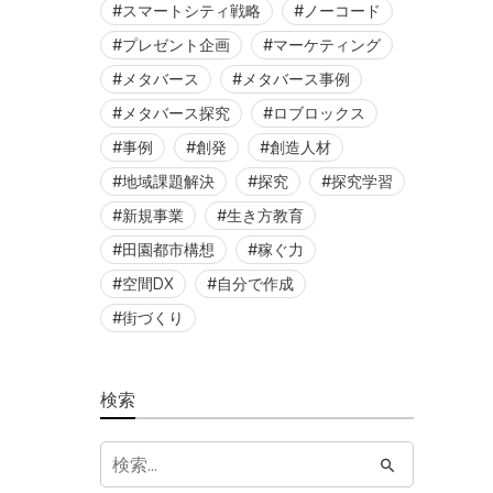
スマートシティ戦略
ノーコード
プレゼント企画
マーケティング
メタバース
メタバース事例
メタバース探究
ロブロックス
事例
創発
創造人材
地域課題解決
探究
探究学習
新規事業
生き方教育
田園都市構想
稼ぐ力
空間DX
自分で作成
街づくり
検索
S
e