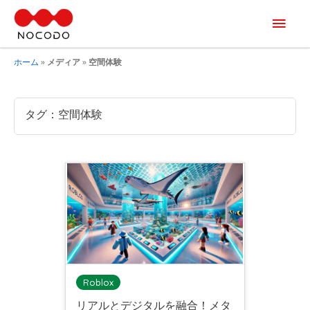
メ
イ
ホーム
»
メディア
»
空間体験
ン
メ
タグ：空間体験
ニ
ュ
ー
Roblox
リアルとデジタルを融合！メタ