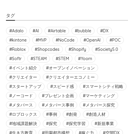
タグ
Adalo
AI
Airtable
bubble
DX
kintone
MVP
NoCode
OpenAI
POC
Roblox
Shopcodes
Shopify
Society5.0
Softr
STEAM
STEM
Yoom
イベント紹介
オープンイノベーション
クリエイター
クリエイターエコノミー
スタートアップ
スピード感
スマートシティ戦略
ノーコード
プレゼント企画
マーケティング
メタバース
メタバース事例
メタバース探究
ロブロックス
事例
創発
創造人材
地域課題解決
探究
探究学習
新規事業
生き方教育
田園都市構想
稼ぐ力
空間DX