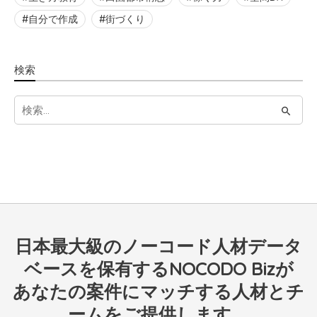
自分で作成
街づくり
検索
S
e
a
r
c
h
f
日本最大級のノーコード人材データ
o
r
ベースを保有するNOCODO Bizが
:
あなたの案件にマッチする人材とチ
ームをご提供します。