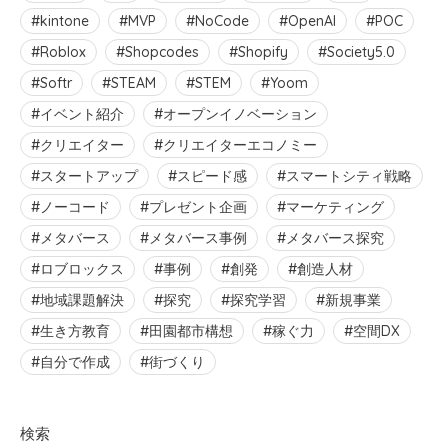
kintone
MVP
NoCode
OpenAI
POC
Roblox
Shopcodes
Shopify
Society5.0
Softr
STEAM
STEM
Yoom
イベント紹介
オープンイノベーション
クリエイター
クリエイターエコノミー
スタートアップ
スピード感
スマートシティ戦略
ノーコード
プレゼント企画
マーケティング
メタバース
メタバース事例
メタバース探究
ロブロックス
事例
創発
創造人材
地域課題解決
探究
探究学習
新規事業
生き方教育
田園都市構想
稼ぐ力
空間DX
自分で作成
街づくり
検索