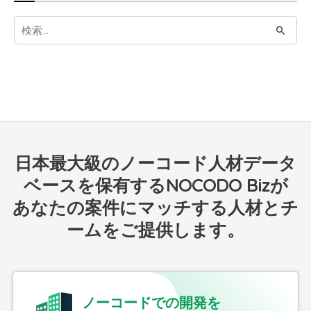
S
e
a
r
c
h
f
日本最大級のノーコード人材データ
o
r
ベースを保有するNOCODO Bizが
:
あなたの案件にマッチする人材とチ
ームをご提供します。
ノーコードでの開発を