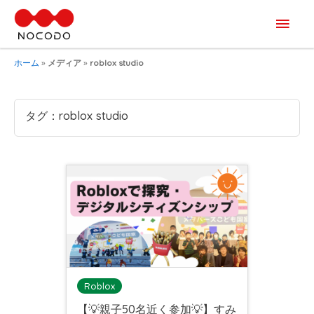
メ
イ
ホーム
»
メディア
»
roblox studio
ン
メ
タグ：roblox studio
ニ
ュ
ー
Roblox
【💡親子50名近く参加💡】すみ