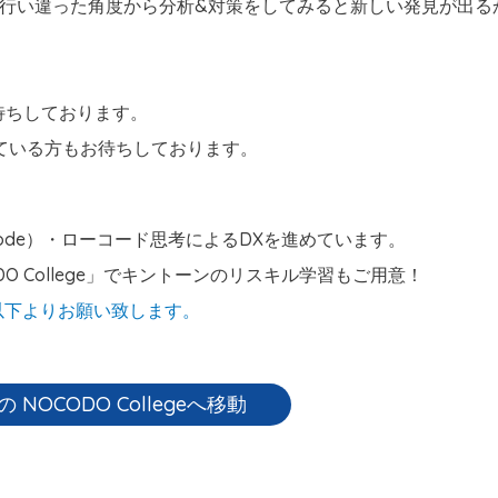
携を行い違った角度から分析&対策をしてみると新しい発見が出る
お待ちしております。
ている方もお待ちしております。
ode）・ローコード思考によるDXを進めています。
ODO College」でキントーンのリスキル学習もご用意！
以下よりお願い致します。
 の NOCODO Collegeへ移動