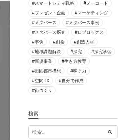
スマートシティ戦略
ノーコード
プレゼント企画
マーケティング
メタバース
メタバース事例
メタバース探究
ロブロックス
事例
創発
創造人材
地域課題解決
探究
探究学習
新規事業
生き方教育
田園都市構想
稼ぐ力
空間DX
自分で作成
街づくり
検索
S
e