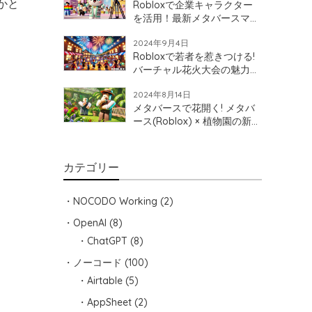
かと
Robloxで企業キャラクター
を活用！最新メタバースマー
ケティング
2024年9月4日
Robloxで若者を惹きつける!
バーチャル花火大会の魅力と
地域活性化への可能性
2024年8月14日
メタバースで花開く! メタバ
ース(Roblox) × 植物園の新た
な可能性を探ろう!
カテゴリー
NOCODO Working
(2)
OpenAI
(8)
ChatGPT
(8)
ノーコード
(100)
Airtable
(5)
AppSheet
(2)