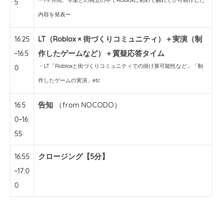
5
内容を発表ー
16:25
LT（Roblox × 街づくりコミュニティ）＋実演（制
~16:5
作したゲームなど）＋質疑応答タイム
・LT「Robloxと街づくりコミュニティでの掛け算可能性など」「制
0
作したゲームの実演」etc
16:5
告知
（from NOCODO）
0~16:
55
16:55
クロージング【5分】
~17:0
0