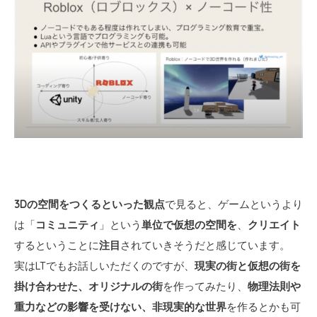
3Dの空間をつくるといった観点
で見ると、ゲームというより
は「
コミュニティ
」という
単位で仮想の空間を
、
クリエイト
するということに
注目
されていきそうだと感じています。
実はLTでもお話しいただくのですが、
現実の街と仮想の街を
掛け合わせた、オリジナルの街
を作ってみたり、
物理法則や
重力などの影響を受けない、非現実的な世界
を作るとかも可