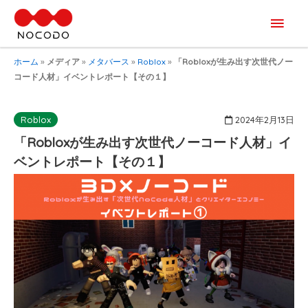
メ
イ
ホーム
»
メディア
»
メタバース
»
Roblox
»
「Robloxが生み出す次世代ノー
コード人材」イベントレポート【その１】
ン
メ
2024年2月13日
Roblox
「Robloxが生み出す次世代ノーコード人材」イ
ニ
ベントレポート【その１】
ュ
ー