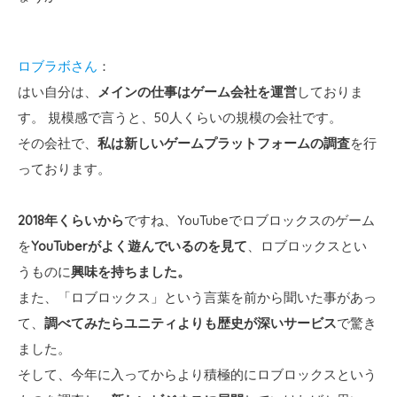
ロブラボさん
：
はい自分は、
メインの仕事はゲーム会社を運営
しておりま
す。 規模感で言うと、50人くらいの規模の会社です。
その会社で、
私は新しいゲームプラットフォームの調査
を行
っております。
2018年くらいから
ですね、YouTubeでロブロックスのゲーム
を
YouTuberがよく遊んでいるのを見て
、ロブロックスとい
うものに
興味を持ちました。
また、「ロブロックス」という言葉を前から聞いた事があっ
て、
調べてみたらユニティよりも歴史が深いサービス
で驚き
ました。
そして、今年に入ってからより積極的にロブロックスという