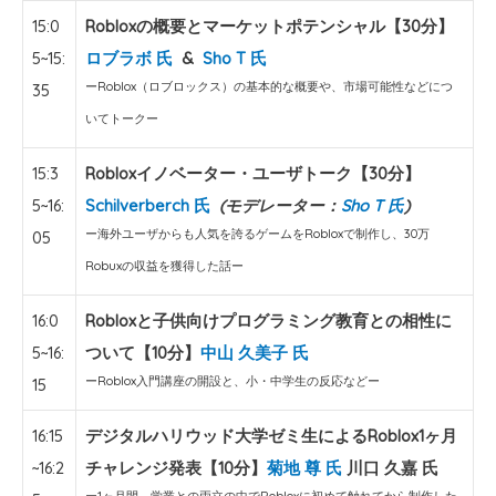
15:0
Robloxの概要とマーケットポテンシャル【30分】
5~15:
ロブラボ 氏
&
Sho T 氏
ーRoblox（ロブロックス）の基本的な概要や、市場可能性などにつ
35
いてトークー
15:3
Robloxイノベーター・ユーザトーク【30分】
5~16:
Schilverberch 氏
(モデレーター：
Sho T 氏
)
ー海外ユーザからも人気を誇るゲームをRobloxで制作し、30万
05
Robuxの収益を獲得した話ー
16:0
Robloxと子供向けプログラミング教育との相性に
5~16:
ついて【10分】
中山 久美子 氏
ーRoblox入門講座の開設と、小・中学生の反応などー
15
16:15
デジタルハリウッド大学ゼミ生によるRoblox1ヶ月
~16:2
チャレンジ発表【10分】
菊地 尊
氏
川口 久嘉
氏
ー1ヶ月間、学業との両立の中でRobloxに初めて触れてから制作した