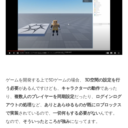
ゲームを開発する上で3Dゲームの場合、
3D空間の設定を行
う必要
があるんですけども、
キャラクターの動作
であった
り、
複数人のプレイヤーを同期設定
だったり、
ログインログ
アウトの処理
など、
ありとあらゆるものが既にロブロックス
で実装
されているので、
一切何もする必要がない
んです。
なので、
そういったところが強み
になってます。