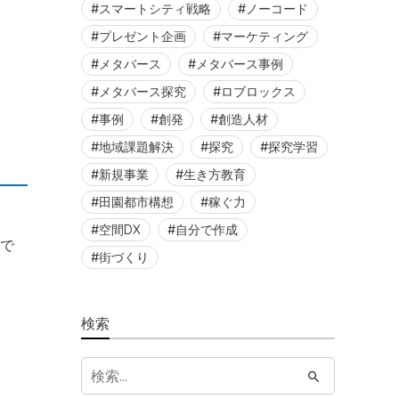
スマートシティ戦略
ノーコード
プレゼント企画
マーケティング
メタバース
メタバース事例
メタバース探究
ロブロックス
事例
創発
創造人材
地域課題解決
探究
探究学習
新規事業
生き方教育
田園都市構想
稼ぐ力
空間DX
自分で作成
開で
街づくり
検索
S
e