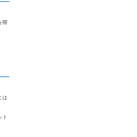
a
r
を開
c
h
f
o
r
:
とは
ット