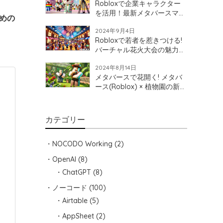
Robloxで企業キャラクター
を活用！最新メタバースマー
めの
ケティング
2024年9月4日
Robloxで若者を惹きつける!
バーチャル花火大会の魅力と
地域活性化への可能性
2024年8月14日
メタバースで花開く! メタバ
ース(Roblox) × 植物園の新た
な可能性を探ろう!
カテゴリー
NOCODO Working
(2)
OpenAI
(8)
ChatGPT
(8)
ノーコード
(100)
Airtable
(5)
AppSheet
(2)