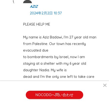
AZIZ
2024年2月2日 10:37
PLEASE HELP ME
My name is Aziz Badawi, I’m 27 year old man
from Palestine. Our town has recently
evacuated due
to bombardments by Israel, now I am
staying at a shelter with my 6 year old
daughter Nadia. My wife is
dead and I’m the only one left to take care
of my daughter as we are not allowed to
depart to my parents house
NOCODOへ問い合わせ
in Nablus, she is sick with a congenital heart
defect and I have no way to afford the