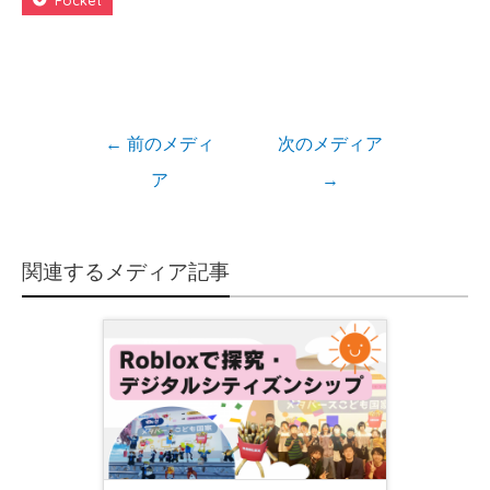
投
←
前のメディ
次のメディア
稿
ア
→
ナ
ビ
関連するメディア記事
ゲ
ー
シ
ョ
ン