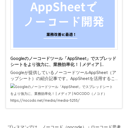
Googleのノーコードツール「AppSheet」でスプレッド
シートをより強力に、業務効率化！ | メディア |
NOCODO（ノコド）
Googleが提供しているノーコードツールAppSheet（ア
ップシート）の紹介記事です。AppSheetを活用するこ
とで、業務アプリを開発し、社内のワークフロー改善や
DX化を行うことができます。特に…
https://nocodo.net/media/media-5255/
プレスマンでは、ノーコード（nocode）・ローコード思考