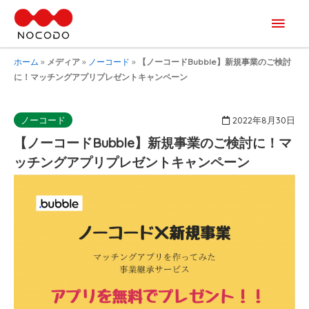
メ
イ
ホーム
»
メディア
»
ノーコード
»
【ノーコードBubble】新規事業のご検討
に！マッチングアプリプレゼントキャンペーン
ン
メ
2022年8月30日
ノーコード
【ノーコードBubble】新規事業のご検討に！マ
ニ
ッチングアプリプレゼントキャンペーン
ュ
ー