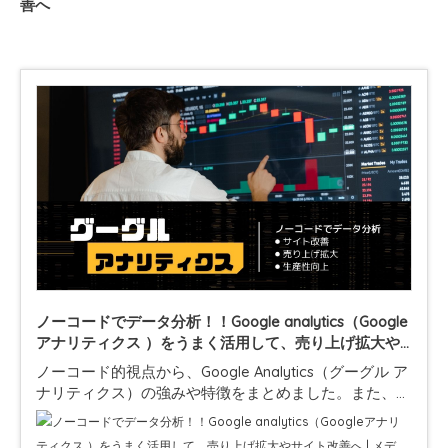
善へ
ノーコードでデータ分析！！Google analytics（Google
アナリティクス ）をうまく活用して、売り上げ拡大や
サイト改善へ | メディア | NOCODO（ノコド）
ノーコード的視点から、Google Analytics（グーグル ア
ナリティクス）の強みや特徴をまとめました。また、実
際の活用方法、データ分析をチーム単位で行う際の必須
機能、データポータルについても解…